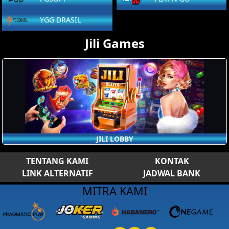
YGG DRASIL
Jili Games
JILI LOBBY
TENTANG KAMI
KONTAK
LINK ALTERNATIF
JADWAL BANK
MITRA KAMI