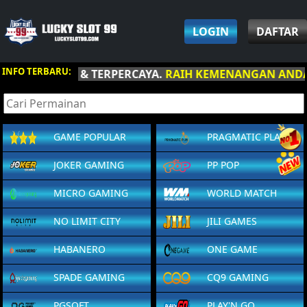
LOGIN
DAFTAR
INFO TERBARU:
TERLENGKAP & TERPERCAYA.
RAIH KEMENANGAN ANDA 
GAME POPULAR
PRAGMATIC PLAY
JOKER GAMING
PP POP
MICRO GAMING
WORLD MATCH
NO LIMIT CITY
JILI GAMES
HABANERO
ONE GAME
SPADE GAMING
CQ9 GAMING
PGSOFT
PLAY'N GO